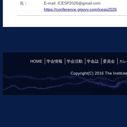
先：
E-mail: ICESP2026@gmail.com
https://conference.gigvvy.com/icesp2026
HOME
学会情報
学会活動
学会誌
委員会
カレ
Copyright(C) 2016 The Institute