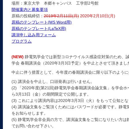
場所：東京大学 本郷キャンパス 工学部2号館
開催案内と募集要項
原稿の投稿締切：
2019年2月11日(月)
2020年2月10日(月)
原稿のテンプレート(MS Word用)
原稿のテンプレート(LaTeX用)
講演申し込み用フォーム
プログラム
(NEW)
静電気学会では新型コロナウイルス感染症対策のため、誠に残
学会 春期講演会（2020年3月3日予定）を中止とさせて頂きまし
中止に伴う措置として、今年度の春期講演会に限り以下のように
(1) 講演会を中止し、口頭発表は行いません。
(2) 「2020年度(第21回)静電気学会春期講演会論文集」を学会ホ
ら3月13日（金）の期間限定で公開します。
(3) これにより講演内容は2020年3月3日（火）をもって公知と
(4) 講演論文集をご覧頂くためにはパスワードが必要です。静電
をお知らせします。
(5) 静電気学会非会員の方で、講演論文集をご覧になりたい方は静電気学
でお問い合わせ下さい。