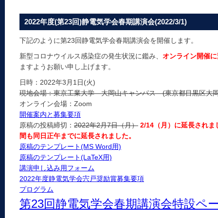
2022年度(第23回)静電気学会春期講演会(2022/3/1)
下記のように第23回静電気学会春期講演会を開催します。
新型コロナウイルス感染症の発生状況に鑑み、
オンライン開催に
ますようお願い申し上げます。
日時：2022年3月1日(火)
現地会場：東京工業大学 大岡山キャンパス (東京都目黒区大岡山2
オンライン会場：Zoom
開催案内と募集要項
原稿の投稿締切：
2022年2月7日（月）
2/14（月）に延長され
間も同日正午までに延長されました。
原稿のテンプレート(MS Word用)
原稿のテンプレート(LaTeX用)
講演申し込み用フォーム
2022年度静電気学会宍戸奨励賞募集要項
プログラム
第23回静電気学会春期講演会特設ペ