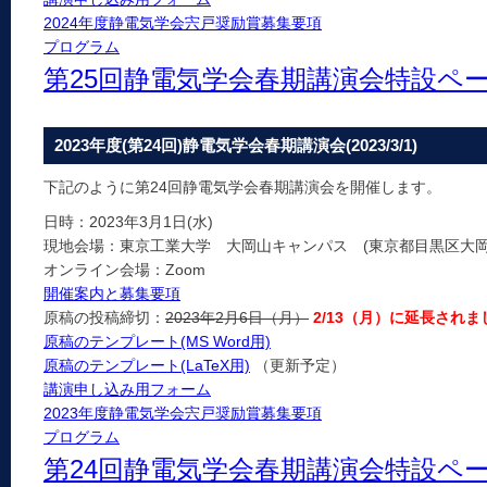
2024年度静電気学会宍戸奨励賞募集要項
プログラム
第25回静電気学会春期講演会特設ペ
2023年度(第24回)静電気学会春期講演会(2023/3/1)
下記のように第24回静電気学会春期講演会を開催します。
日時：2023年3月1日(水)
現地会場：東京工業大学 大岡山キャンパス (東京都目黒区大岡山2
オンライン会場：Zoom
開催案内と募集要項
原稿の投稿締切：
2023年2月6日（月）
2/13（月）に延長されま
原稿のテンプレート(MS Word用)
原稿のテンプレート(LaTeX用)
（更新予定）
講演申し込み用フォーム
2023年度静電気学会宍戸奨励賞募集要項
プログラム
第24回静電気学会春期講演会特設ペ