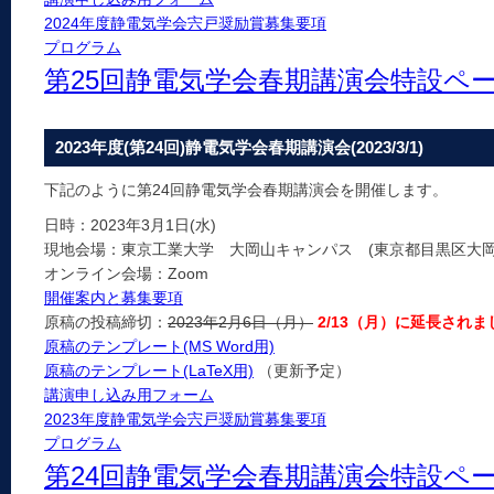
2024年度静電気学会宍戸奨励賞募集要項
プログラム
第25回静電気学会春期講演会特設ペ
2023年度(第24回)静電気学会春期講演会(2023/3/1)
下記のように第24回静電気学会春期講演会を開催します。
日時：2023年3月1日(水)
現地会場：東京工業大学 大岡山キャンパス (東京都目黒区大岡山2
オンライン会場：Zoom
開催案内と募集要項
原稿の投稿締切：
2023年2月6日（月）
2/13（月）に延長されま
原稿のテンプレート(MS Word用)
原稿のテンプレート(LaTeX用)
（更新予定）
講演申し込み用フォーム
2023年度静電気学会宍戸奨励賞募集要項
プログラム
第24回静電気学会春期講演会特設ペ