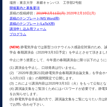
場所：東京大学 本郷キャンパス 工学部2号館
開催案内と募集要項
原稿の投稿締切：
2019年2月11日(月)
2020年2月10日(月)
原稿のテンプレート(MS Word用)
原稿のテンプレート(LaTeX用)
講演申し込み用フォーム
プログラム
(NEW)
静電気学会では新型コロナウイルス感染症対策のため、誠に残
学会 春期講演会（2020年3月3日予定）を中止とさせて頂きまし
中止に伴う措置として、今年度の春期講演会に限り以下のように
(1) 講演会を中止し、口頭発表は行いません。
(2) 「2020年度(第21回)静電気学会春期講演会論文集」を学会ホ
ら3月13日（金）の期間限定で公開します。
(3) これにより講演内容は2020年3月3日（火）をもって公知と
(4) 講演論文集をご覧頂くためにはパスワードが必要です。静電
をお知らせします。
(5) 静電気学会非会員の方で、講演論文集をご覧になりたい方は静電気学
でお問い合わせ下さい。