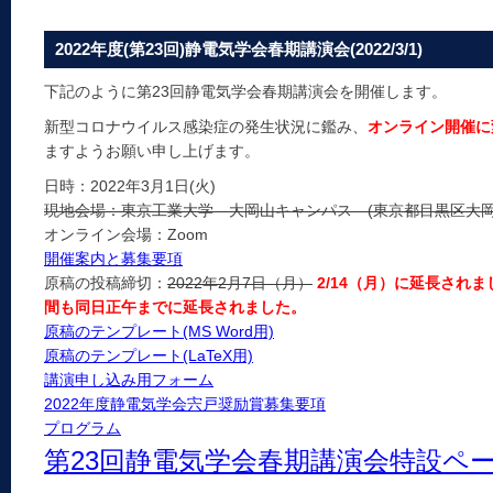
2022年度(第23回)静電気学会春期講演会(2022/3/1)
下記のように第23回静電気学会春期講演会を開催します。
新型コロナウイルス感染症の発生状況に鑑み、
オンライン開催に
ますようお願い申し上げます。
日時：2022年3月1日(火)
現地会場：東京工業大学 大岡山キャンパス (東京都目黒区大岡山2
オンライン会場：Zoom
開催案内と募集要項
原稿の投稿締切：
2022年2月7日（月）
2/14（月）に延長され
間も同日正午までに延長されました。
原稿のテンプレート(MS Word用)
原稿のテンプレート(LaTeX用)
講演申し込み用フォーム
2022年度静電気学会宍戸奨励賞募集要項
プログラム
第23回静電気学会春期講演会特設ペ